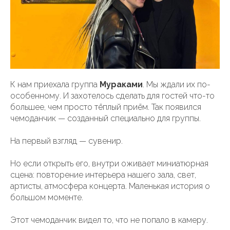
К нам приехала группа
Мураками
. Мы ждали их по-
особенному. И захотелось сделать для гостей что-то
большее, чем просто тёплый приём. Так появился
чемоданчик — созданный специально для группы.
На первый взгляд — сувенир.
Но если открыть его, внутри оживает миниатюрная
сцена: повторение интерьера нашего зала, свет,
артисты, атмосфера концерта. Маленькая история о
большом моменте.
Этот чемоданчик видел то, что не попало в камеру.